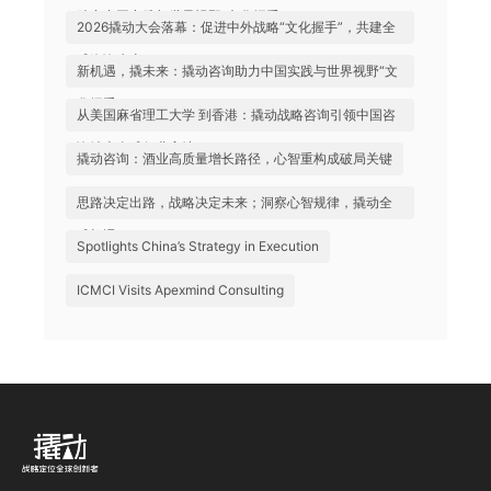
助力中国实践与世界视野“文化握手”
2026撬动大会落幕：促进中外战略“文化握手”，共建全
球咨询生态
新机遇，撬未来：撬动咨询助力中国实践与世界视野“文
化握手”
从美国麻省理工大学 到香港：撬动战略咨询引领中国咨
询站上全球行业高地
撬动咨询：酒业高质量增长路径，心智重构成破局关键
思路决定出路，战略决定未来；洞察心智规律，撬动全
球机遇
Spotlights China’s Strategy in Execution
ICMCI Visits Apexmind Consulting