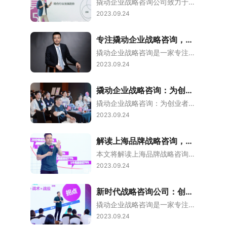
撬动企业战略咨询公司致力于为企业提供全方位的战略咨询、战略培训和战略投资服务，以推动企业在新环境、新人群和新打法下的可持续增长。本文将从四个方面详细阐述上海战略规划咨询对新环境、新人群和新打法的助推作用，并在之后对全文进行总结归纳。1、上海战略规划咨询与新环境新环境下的企业面临着市场竞争加剧、技术创新迅猛以及消费者需求变化等多重挑战。上海战略规划咨询公司通过深入了解新环境下的市场趋势、竞争格局和消
2023.09.24
专注撬动企业战略咨询，为企业提供全方位战略咨询服务的企业战略合作伙伴
撬动企业战略咨询是一家专注于为企业提供全方位战略咨询服务的企业战略合作伙伴。本文将从四个方面对该公司的特点进行详细阐述。首先，撬动企业战略咨询致力于为企业提供专业的战略咨询服务；其次，该公司重视与企业的密切合作，通过深入了解企业的需求和目标来制定有效的战略方案；第三，撬动企业战略咨询拥有一支高素质的团队，他们具备丰富的经验和专业知识；之后，该公司致力于与创业者共同成长，为企业带来可持续增长。1、专
2023.09.24
撬动企业战略咨询：为创业者赋能，助力企业可持续增长！
撬动企业战略咨询：为创业者赋能，助力企业可持续增长！撬动企业战略咨询公司专注于企业战略，通过战略咨询、战略培训和战略投资三种业务的深度融合，为创业者提供全方位的赋能，助力企业实现可持续增长。1、战略咨询：提供全面的战略规划在撬动企业战略咨询公司，我们为企业提供全面的战略咨询服务。我们的团队由经验丰富的战略顾问组成，他们深入了解企业的业务模式、市场环境和竞争对手，帮助企业制定长期的战略规划。通过与创
2023.09.24
解读上海品牌战略咨询，赋能创业者实现可持续增长
本文将解读上海品牌战略咨询，阐述其如何赋能创业者实现可持续增长。首先介绍了上海品牌战略咨询的背景和特点，接着从企业战略、战略咨询、战略培训和战略投资四个方面详细阐述了其赋能创业者的具体方法与实践。之后通过总结归纳了解读上海品牌战略咨询对创业者实现可持续增长的重要性和实际效果。1、上海品牌战略咨询的背景和特点上海品牌战略咨询作为一家专注于企业战略的咨询公司，深度融合战略咨询、战略培训和战略投资三种业
2023.09.24
新时代战略咨询公司：创新发展助力企业持续增长
撬动企业战略咨询是一家专注于企业战略的咨询公司，通过创新发展助力企业实现持续增长。本文将从四个方面对新时代战略咨询公司的助力作用进行详细阐述。1、创新战略咨询方法撬动企业战略咨询公司采用独特的创新战略咨询方法，帮助企业在新时代实现持续增长。首先，在战略制定过程中，公司与企业紧密合作，深入了解企业的状况和需求，制定量身定制的战略方案。其次，公司运用大数据分析和先进的技术手段，对市场和竞争环境进行全面
2023.09.24