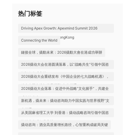
热门标签
Driving Apex Growth: Apexmind Summit 2026
Successfully Held in HongKong
Connecting the World
鏈接全球，撬動未來：2026撬動大會在港成功舉辦
2026撬动大会在港圆满落幕，以“战略共生”引领中国咨
询迈向全球高地
2026撬动大会重磅发布《中国企业的七大战略机遇》，
助力中国实践与世界视野“文化握手”
2026撬动大会落幕：促进中外战略“文化握手”，共建全
球咨询生态
新机遇，撬未来：撬动咨询助力中国实践与世界视野“文
化握手”
从美国麻省理工大学 到香港：撬动战略咨询引领中国咨
询站上全球行业高地
撬动咨询：酒业高质量增长路径，心智重构成破局关键