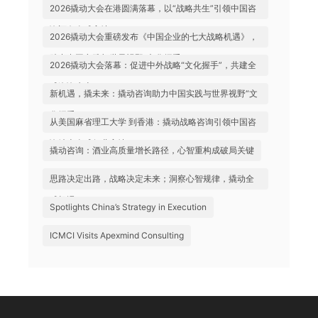
2026撬动大会在港圆满落幕，以“战略共生”引领中国咨
询迈向全球高地
2026撬动大会重磅发布《中国企业的七大战略机遇》，
助力中国实践与世界视野“文化握手”
2026撬动大会落幕：促进中外战略“文化握手”，共建全
球咨询生态
新机遇，撬未来：撬动咨询助力中国实践与世界视野“文
化握手”
从美国麻省理工大学 到香港：撬动战略咨询引领中国咨
询站上全球行业高地
撬动咨询：酒业高质量增长路径，心智重构成破局关键
思路决定出路，战略决定未来；洞察心智规律，撬动全
球机遇
Spotlights China’s Strategy in Execution
ICMCI Visits Apexmind Consulting