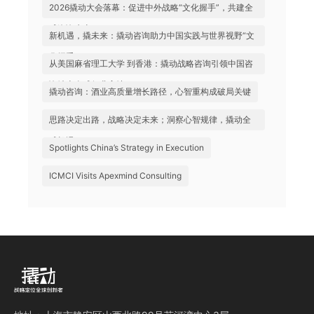
助力中国实践与世界视野“文化握手”
2026撬动大会落幕：促进中外战略“文化握手”，共建全
球咨询生态
新机遇，撬未来：撬动咨询助力中国实践与世界视野“文
化握手”
从美国麻省理工大学 到香港：撬动战略咨询引领中国咨
询站上全球行业高地
撬动咨询：酒业高质量增长路径，心智重构成破局关键
思路决定出路，战略决定未来；洞察心智规律，撬动全
球机遇
Spotlights China’s Strategy in Execution
ICMCI Visits Apexmind Consulting