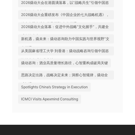
2026撬动大会在港圆满落幕，以“战略共生”引领中国咨
询迈向全球高地
2026撬动大会重磅发布《中国企业的七大战略机遇》，
助力中国实践与世界视野“文化握手”
2026撬动大会落幕：促进中外战略“文化握手”，共建全
球咨询生态
新机遇，撬未来：撬动咨询助力中国实践与世界视野“文
化握手”
从美国麻省理工大学 到香港：撬动战略咨询引领中国咨
询站上全球行业高地
撬动咨询：酒业高质量增长路径，心智重构成破局关键
思路决定出路，战略决定未来；洞察心智规律，撬动全
球机遇
Spotlights China’s Strategy in Execution
ICMCI Visits Apexmind Consulting