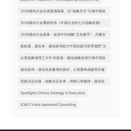
2026撬动大会在港圆满落幕，以“战略共生”引领中国咨
询迈向全球高地
2026撬动大会重磅发布《中国企业的七大战略机遇》，
助力中国实践与世界视野“文化握手”
2026撬动大会落幕：促进中外战略“文化握手”，共建全
球咨询生态
新机遇，撬未来：撬动咨询助力中国实践与世界视野“文
化握手”
从美国麻省理工大学 到香港：撬动战略咨询引领中国咨
询站上全球行业高地
撬动咨询：酒业高质量增长路径，心智重构成破局关键
思路决定出路，战略决定未来；洞察心智规律，撬动全
球机遇
Spotlights China’s Strategy in Execution
ICMCI Visits Apexmind Consulting