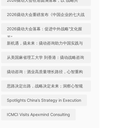
2026撬动大会在港圆满落幕，以“战略共
生”引领中国咨询迈向全球高地
2026撬动大会重磅发布《中国企业的七大战
略机遇》，助力中国实践与世界视野“文化握
2026撬动大会落幕：促进中外战略“文化握
手”
手”，共建全球咨询生态
新机遇，撬未来：撬动咨询助力中国实践与
世界视野“文化握手”
从美国麻省理工大学 到香港：撬动战略咨询
引领中国咨询站上全球行业高地
撬动咨询：酒业高质量增长路径，心智重构
成破局关键
思路决定出路，战略决定未来；洞察心智规
律，撬动全球机遇
Spotlights China’s Strategy in Execution
ICMCI Visits Apexmind Consulting