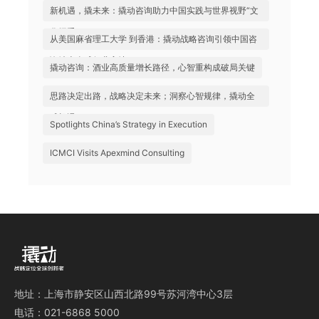
球咨询生态
新机遇，撬未来：撬动咨询助力中国实践与世界视野“文
化握手”
从美国麻省理工大学 到香港：撬动战略咨询引领中国咨
询站上全球行业高地
撬动咨询：酒业高质量增长路径，心智重构成破局关键
思路决定出路，战略决定未来；洞察心智规律，撬动全
球机遇
Spotlights China’s Strategy in Execution
ICMCI Visits Apexmind Consulting
地址：上海市静安区山西北路99号苏河湾中心3层
电话：021-6868 5000