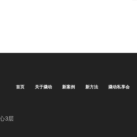
首页
关于撬动
新案例
新方法
撬动私享会
心3层