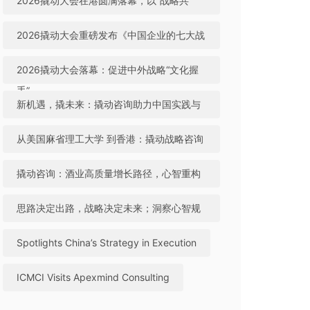
2026撬动大会在港圆满落幕，以“战略共
生”引领中国咨询迈向全球高地
2026撬动大会重磅发布《中国企业的七大战
略机遇》，助力中国实践与世界视野“文化握
2026撬动大会落幕：促进中外战略“文化握
手”
手”，共建全球咨询生态
新机遇，撬未来：撬动咨询助力中国实践与
世界视野“文化握手”
从美国麻省理工大学 到香港：撬动战略咨询
引领中国咨询站上全球行业高地
撬动咨询：酒业高质量增长路径，心智重构
成破局关键
思路决定出路，战略决定未来；洞察心智规
律，撬动全球机遇
Spotlights China’s Strategy in Execution
ICMCI Visits Apexmind Consulting