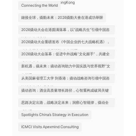
Successfully Held in HongKong
Connecting the World
鏈接全球，撬動未來：2026撬動大會在港成功舉辦
2026撬动大会在港圆满落幕，以“战略共生”引领中国咨
询迈向全球高地
2026撬动大会重磅发布《中国企业的七大战略机遇》，
助力中国实践与世界视野“文化握手”
2026撬动大会落幕：促进中外战略“文化握手”，共建全
球咨询生态
新机遇，撬未来：撬动咨询助力中国实践与世界视野“文
化握手”
从美国麻省理工大学 到香港：撬动战略咨询引领中国咨
询站上全球行业高地
撬动咨询：酒业高质量增长路径，心智重构成破局关键
思路决定出路，战略决定未来；洞察心智规律，撬动全
球机遇
Spotlights China’s Strategy in Execution
ICMCI Visits Apexmind Consulting