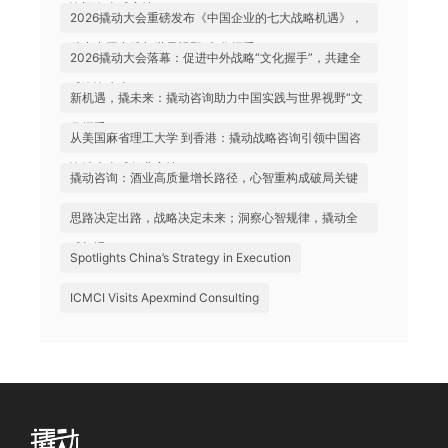
询迈向全球高地
2026撬动大会重磅发布《中国企业的七大战略机遇》，
助力中国实践与世界视野“文化握手”
2026撬动大会落幕：促进中外战略“文化握手”，共建全
球咨询生态
新机遇，撬未来：撬动咨询助力中国实践与世界视野“文
化握手”
从美国麻省理工大学 到香港：撬动战略咨询引领中国咨
询站上全球行业高地
撬动咨询：酒业高质量增长路径，心智重构成破局关键
思路决定出路，战略决定未来；洞察心智规律，撬动全
球机遇
Spotlights China’s Strategy in Execution
ICMCI Visits Apexmind Consulting