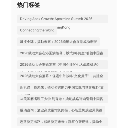
热门标签
Driving Apex Growth: Apexmind Summit 2026
Successfully Held in HongKong
Connecting the World
鏈接全球，撬動未來：2026撬動大會在港成功舉辦
2026撬动大会在港圆满落幕，以“战略共生”引领中国咨
询迈向全球高地
2026撬动大会重磅发布《中国企业的七大战略机遇》，
助力中国实践与世界视野“文化握手”
2026撬动大会落幕：促进中外战略“文化握手”，共建全
球咨询生态
新机遇，撬未来：撬动咨询助力中国实践与世界视野“文
化握手”
从美国麻省理工大学 到香港：撬动战略咨询引领中国咨
询站上全球行业高地
撬动咨询：酒业高质量增长路径，心智重构成破局关键
思路决定出路，战略决定未来；洞察心智规律，撬动全