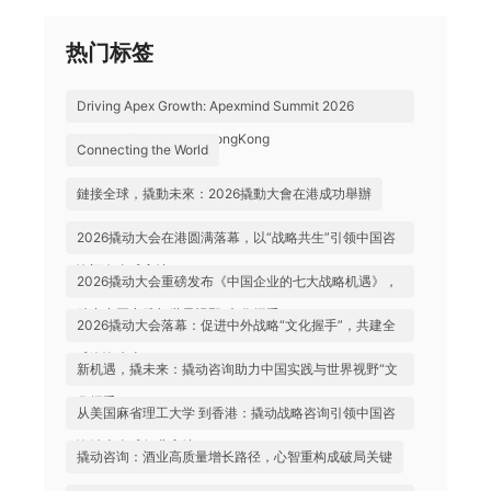
热门标签
Driving Apex Growth: Apexmind Summit 2026
Successfully Held in HongKong
Connecting the World
鏈接全球，撬動未來：2026撬動大會在港成功舉辦
2026撬动大会在港圆满落幕，以“战略共生”引领中国咨
询迈向全球高地
2026撬动大会重磅发布《中国企业的七大战略机遇》，
助力中国实践与世界视野“文化握手”
2026撬动大会落幕：促进中外战略“文化握手”，共建全
球咨询生态
新机遇，撬未来：撬动咨询助力中国实践与世界视野“文
化握手”
从美国麻省理工大学 到香港：撬动战略咨询引领中国咨
询站上全球行业高地
撬动咨询：酒业高质量增长路径，心智重构成破局关键