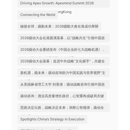
Driving Apex Growth: Apexmind Summit 2026
Successfully Held in HongKong
Connecting the World
鏈接全球，撬動未來：2026撬動大會在港成功舉辦
2026撬动大会在港圆满落幕，以“战略共生”引领中国咨
询迈向全球高地
2026撬动大会重磅发布《中国企业的七大战略机遇》，
助力中国实践与世界视野“文化握手”
2026撬动大会落幕：促进中外战略“文化握手”，共建全
球咨询生态
新机遇，撬未来：撬动咨询助力中国实践与世界视野“文
化握手”
从美国麻省理工大学 到香港：撬动战略咨询引领中国咨
询站上全球行业高地
撬动咨询：酒业高质量增长路径，心智重构成破局关键
思路决定出路，战略决定未来；洞察心智规律，撬动全
球机遇
Spotlights China’s Strategy in Execution