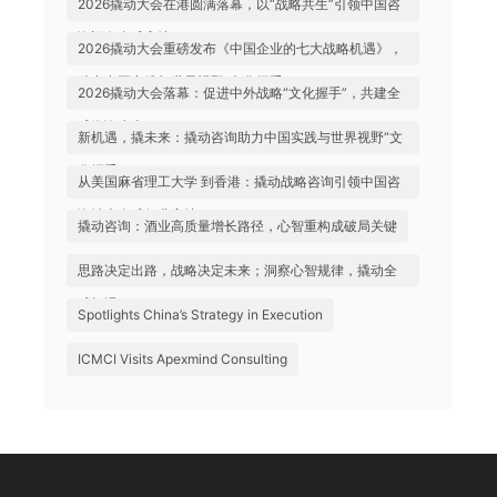
2026撬动大会在港圆满落幕，以“战略共生”引领中国咨
询迈向全球高地
2026撬动大会重磅发布《中国企业的七大战略机遇》，
助力中国实践与世界视野“文化握手”
2026撬动大会落幕：促进中外战略“文化握手”，共建全
球咨询生态
新机遇，撬未来：撬动咨询助力中国实践与世界视野“文
化握手”
从美国麻省理工大学 到香港：撬动战略咨询引领中国咨
询站上全球行业高地
撬动咨询：酒业高质量增长路径，心智重构成破局关键
思路决定出路，战略决定未来；洞察心智规律，撬动全
球机遇
Spotlights China’s Strategy in Execution
ICMCI Visits Apexmind Consulting