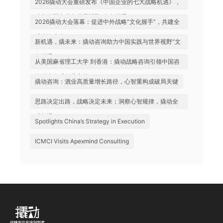
2026撬动大会重磅发布《中国企业的七大战略机遇》，
助力中国实践与世界视野“文化握手”
2026撬动大会落幕：促进中外战略“文化握手”，共建全
球咨询生态
新机遇，撬未来：撬动咨询助力中国实践与世界视野“文
化握手”
从美国麻省理工大学 到香港：撬动战略咨询引领中国咨
询站上全球行业高地
撬动咨询：酒业高质量增长路径，心智重构成破局关键
思路决定出路，战略决定未来；洞察心智规律，撬动全
球机遇
Spotlights China’s Strategy in Execution
ICMCI Visits Apexmind Consulting