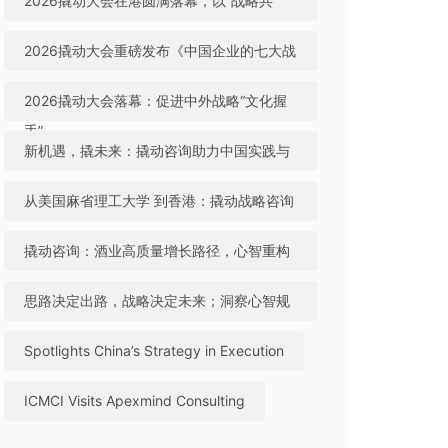
2026撬动大会在港圆满落幕，以“战略共
生”引领中国咨询迈向全球高地
2026撬动大会重磅发布《中国企业的七大战
略机遇》，助力中国实践与世界视野“文化握
2026撬动大会落幕：促进中外战略“文化握
手”
手”，共建全球咨询生态
新机遇，撬未来：撬动咨询助力中国实践与
世界视野“文化握手”
从美国麻省理工大学 到香港：撬动战略咨询
引领中国咨询站上全球行业高地
撬动咨询：酒业高质量增长路径，心智重构
成破局关键
思路决定出路，战略决定未来；洞察心智规
律，撬动全球机遇
Spotlights China’s Strategy in Execution
ICMCI Visits Apexmind Consulting