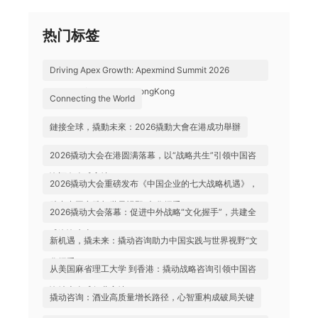
热门标签
Driving Apex Growth: Apexmind Summit 2026
Successfully Held in HongKong
Connecting the World
鏈接全球，撬動未來：2026撬動大會在港成功舉辦
2026撬动大会在港圆满落幕，以“战略共生”引领中国咨
询迈向全球高地
2026撬动大会重磅发布《中国企业的七大战略机遇》，
助力中国实践与世界视野“文化握手”
2026撬动大会落幕：促进中外战略“文化握手”，共建全
球咨询生态
新机遇，撬未来：撬动咨询助力中国实践与世界视野“文
化握手”
从美国麻省理工大学 到香港：撬动战略咨询引领中国咨
询站上全球行业高地
撬动咨询：酒业高质量增长路径，心智重构成破局关键