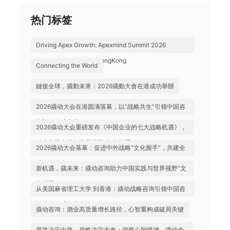
热门标签
Driving Apex Growth: Apexmind Summit 2026
Successfully Held in HongKong
Connecting the World
鏈接全球，撬動未來：2026撬動大會在港成功舉辦
2026撬动大会在港圆满落幕，以“战略共生”引领中国咨
询迈向全球高地
2026撬动大会重磅发布《中国企业的七大战略机遇》，
助力中国实践与世界视野“文化握手”
2026撬动大会落幕：促进中外战略“文化握手”，共建全
球咨询生态
新机遇，撬未来：撬动咨询助力中国实践与世界视野“文
化握手”
从美国麻省理工大学 到香港：撬动战略咨询引领中国咨
询站上全球行业高地
撬动咨询：酒业高质量增长路径，心智重构成破局关键
思路决定出路，战略决定未来；洞察心智规律，撬动全