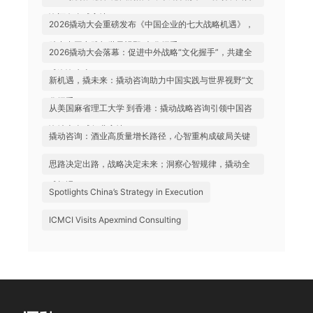
询迈向全球高地
2026撬动大会重磅发布《中国企业的七大战略机遇》，
助力中国实践与世界视野“文化握手”
2026撬动大会落幕：促进中外战略“文化握手”，共建全
球咨询生态
新机遇，撬未来：撬动咨询助力中国实践与世界视野“文
化握手”
从美国麻省理工大学 到香港：撬动战略咨询引领中国咨
询站上全球行业高地
撬动咨询：酒业高质量增长路径，心智重构成破局关键
思路决定出路，战略决定未来；洞察心智规律，撬动全
球机遇
Spotlights China’s Strategy in Execution
ICMCI Visits Apexmind Consulting