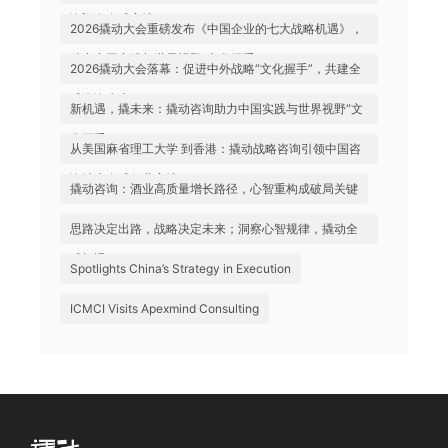
询迈向全球高地
2026撬动大会重磅发布《中国企业的七大战略机遇》，
助力中国实践与世界视野“文化握手”
2026撬动大会落幕：促进中外战略“文化握手”，共建全
球咨询生态
新机遇，撬未来：撬动咨询助力中国实践与世界视野“文
化握手”
从美国麻省理工大学 到香港：撬动战略咨询引领中国咨
询站上全球行业高地
撬动咨询：酒业高质量增长路径，心智重构成破局关键
思路决定出路，战略决定未来；洞察心智规律，撬动全
球机遇
Spotlights China’s Strategy in Execution
ICMCI Visits Apexmind Consulting