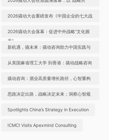
2026撬动大会在港圆满落幕，以“战略共
生”引领中国咨询迈向全球高地
2026撬动大会重磅发布《中国企业的七大战
略机遇》，助力中国实践与世界视野“文化握
2026撬动大会落幕：促进中外战略“文化握
手”
手”，共建全球咨询生态
新机遇，撬未来：撬动咨询助力中国实践与
世界视野“文化握手”
从美国麻省理工大学 到香港：撬动战略咨询
引领中国咨询站上全球行业高地
撬动咨询：酒业高质量增长路径，心智重构
成破局关键
思路决定出路，战略决定未来；洞察心智规
律，撬动全球机遇
Spotlights China’s Strategy in Execution
ICMCI Visits Apexmind Consulting