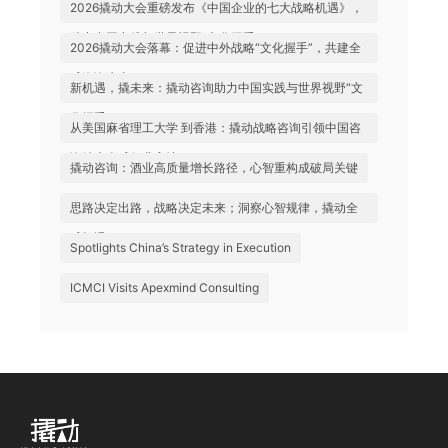
2026撬动大会重磅发布《中国企业的七大战略机遇》，
助力中国实践与世界视野“文化握手”
2026撬动大会落幕：促进中外战略“文化握手”，共建全
球咨询生态
新机遇，撬未来：撬动咨询助力中国实践与世界视野“文
化握手”
从美国麻省理工大学 到香港：撬动战略咨询引领中国咨
询站上全球行业高地
撬动咨询：酒业高质量增长路径，心智重构成破局关键
思路决定出路，战略决定未来；洞察心智规律，撬动全
球机遇
Spotlights China’s Strategy in Execution
ICMCI Visits Apexmind Consulting