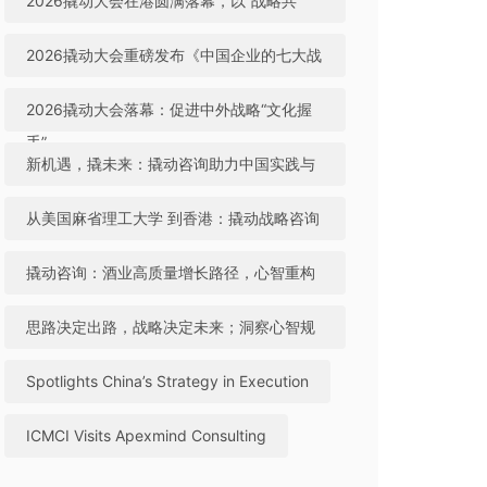
2026撬动大会在港圆满落幕，以“战略共
生”引领中国咨询迈向全球高地
2026撬动大会重磅发布《中国企业的七大战
略机遇》，助力中国实践与世界视野“文化握
2026撬动大会落幕：促进中外战略“文化握
手”
手”，共建全球咨询生态
新机遇，撬未来：撬动咨询助力中国实践与
世界视野“文化握手”
从美国麻省理工大学 到香港：撬动战略咨询
引领中国咨询站上全球行业高地
撬动咨询：酒业高质量增长路径，心智重构
成破局关键
思路决定出路，战略决定未来；洞察心智规
律，撬动全球机遇
Spotlights China’s Strategy in Execution
ICMCI Visits Apexmind Consulting