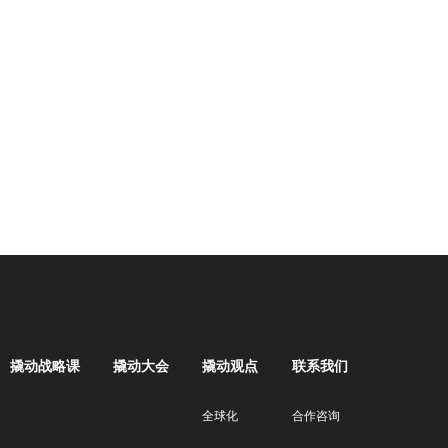
撬动战略课
撬动大会
撬动观点
联系我们
全球化
合作咨询