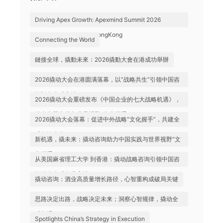
Driving Apex Growth: Apexmind Summit 2026
Successfully Held in HongKong
Connecting the World
鏈接全球，撬動未來：2026撬動大會在港成功舉辦
2026撬动大会在港圆满落幕，以“战略共生”引领中国咨
询迈向全球高地
2026撬动大会重磅发布《中国企业的七大战略机遇》，
助力中国实践与世界视野“文化握手”
2026撬动大会落幕：促进中外战略“文化握手”，共建全
球咨询生态
新机遇，撬未来：撬动咨询助力中国实践与世界视野“文
化握手”
从美国麻省理工大学 到香港：撬动战略咨询引领中国咨
询站上全球行业高地
撬动咨询：酒业高质量增长路径，心智重构成破局关键
思路决定出路，战略决定未来；洞察心智规律，撬动全
球机遇
Spotlights China’s Strategy in Execution