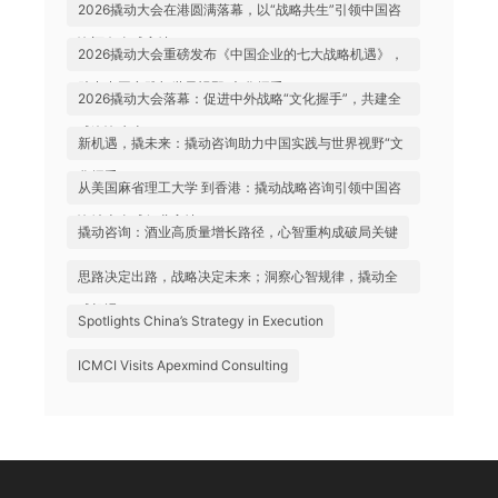
2026撬动大会在港圆满落幕，以“战略共生”引领中国咨
询迈向全球高地
2026撬动大会重磅发布《中国企业的七大战略机遇》，
助力中国实践与世界视野“文化握手”
2026撬动大会落幕：促进中外战略“文化握手”，共建全
球咨询生态
新机遇，撬未来：撬动咨询助力中国实践与世界视野“文
化握手”
从美国麻省理工大学 到香港：撬动战略咨询引领中国咨
询站上全球行业高地
撬动咨询：酒业高质量增长路径，心智重构成破局关键
思路决定出路，战略决定未来；洞察心智规律，撬动全
球机遇
Spotlights China’s Strategy in Execution
ICMCI Visits Apexmind Consulting