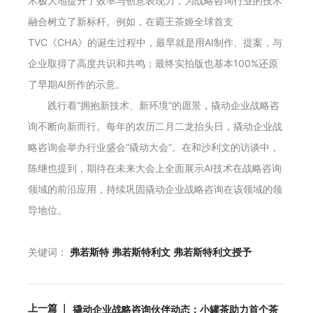
术极大地提升了效率与创意表现力，为战略咨询行业的技术
融合树立了新标杆。例如，在霸王茶姬全球首支
TVC《CHA》的诞生过程中，最早就是用AI制作、提案，与
企业取得了高度共识和共鸣；最终实拍版也基本100%还原
了早期AI所作的示意。
践行着“拥抱新技术、新环境”的愿景，撬动企业战略咨
询不断向新而行。每年的农历二月二龙抬头日，撬动企业战
略咨询会举办行业盛会“撬动大会”。在和沙利文的访谈中，
陈继也提到，期待在未来大会上全面展示AI技术在战略咨询
领域的前沿应用，持续巩固撬动企业战略咨询在该领域的领
导地位。
关键词：
弗若斯特
弗若斯特利文
弗若斯特利文授予
上一篇 ｜
撬动企业战略咨询伙伴动态：小罐茶助力首个茶