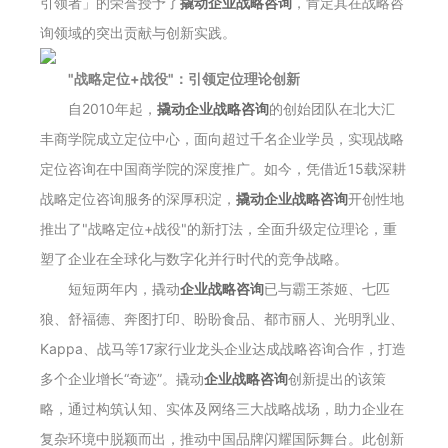
引领者」的荣誉授予了
撬动企业战略咨询
，肯定其在战略咨
询领域的突出贡献与创新实践。
"战略定位+战役"：引领定位理论创新
自2010年起，
撬动企业战略咨询
的创始团队在北大汇
丰商学院成立定位中心，面向超过千名企业学员，实现战略
定位咨询在中国商学院的深度推广。如今，凭借近15载深耕
战略定位咨询服务的深厚积淀，
撬动企业战略咨询
开创性地
推出了"战略定位+战役"的新打法，全面升级定位理论，重
塑了企业在全球化与数字化并行时代的竞争战略。
短短两年内，撬动
企业战略咨询
已与霸王茶姬、七匹
狼、舒福德、奔图打印、盼盼食品、都市丽人、光明乳业、
Kappa、战马等17家行业龙头企业达成战略咨询合作，打造
多个企业增长“奇迹”。撬动
企业战略咨询
创新提出的该策
略，通过构筑认知、实体及网络三大战略战场，助力企业在
复杂环境中脱颖而出，推动中国品牌闪耀国际舞台。此创新