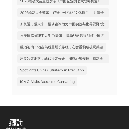
2026撬动大会重磅发布《中国企业的七大战略机遇》，
助力中国实践与世界视野“文化握手”
2026撬动大会落幕：促进中外战略“文化握手”，共建全
球咨询生态
新机遇，撬未来：撬动咨询助力中国实践与世界视野“文
化握手”
从美国麻省理工大学 到香港：撬动战略咨询引领中国咨
询站上全球行业高地
撬动咨询：酒业高质量增长路径，心智重构成破局关键
思路决定出路，战略决定未来；洞察心智规律，撬动全
球机遇
Spotlights China’s Strategy in Execution
ICMCI Visits Apexmind Consulting