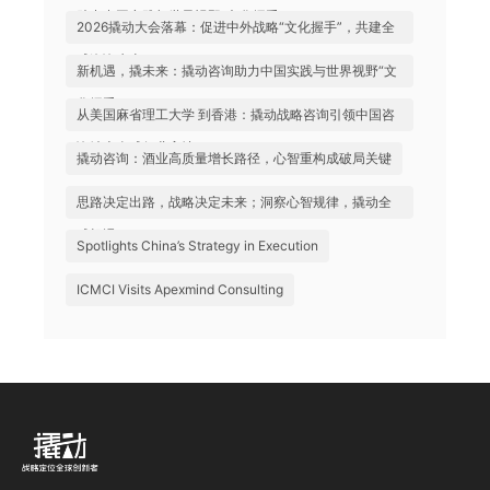
助力中国实践与世界视野“文化握手”
2026撬动大会落幕：促进中外战略“文化握手”，共建全
球咨询生态
新机遇，撬未来：撬动咨询助力中国实践与世界视野“文
化握手”
从美国麻省理工大学 到香港：撬动战略咨询引领中国咨
询站上全球行业高地
撬动咨询：酒业高质量增长路径，心智重构成破局关键
思路决定出路，战略决定未来；洞察心智规律，撬动全
球机遇
Spotlights China’s Strategy in Execution
ICMCI Visits Apexmind Consulting